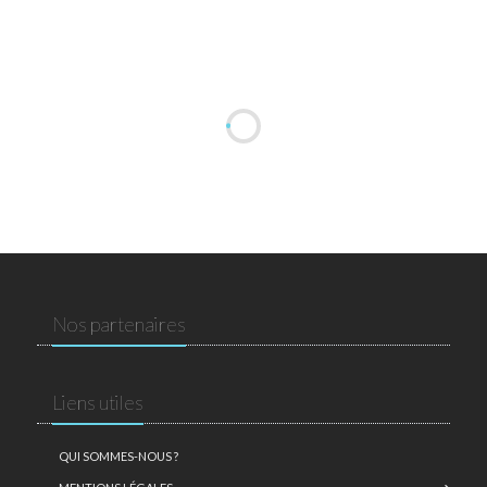
Nos partenaires
Liens utiles
QUI SOMMES-NOUS ?