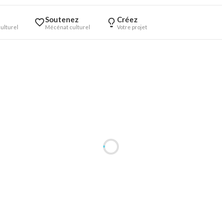
Soutenez
Créez
ulturel
Mécénat culturel
Votre projet