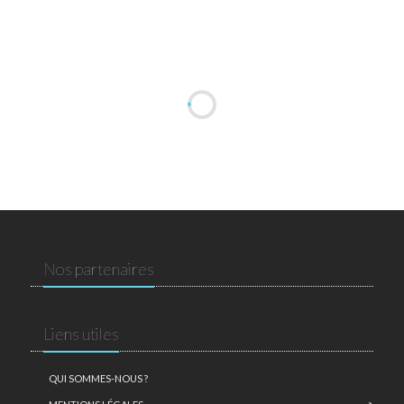
Nos partenaires
Liens utiles
QUI SOMMES-NOUS ?