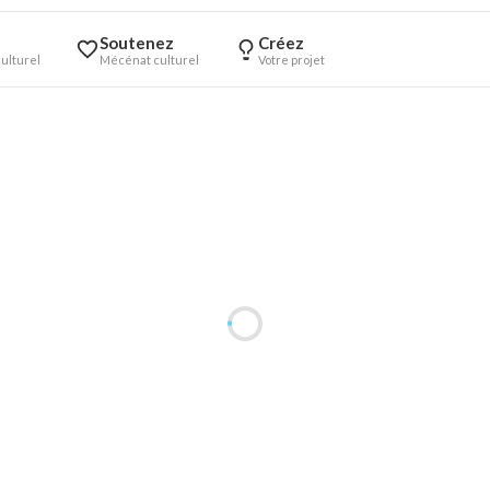
Soutenez
Créez
ulturel
Mécénat culturel
Votre projet