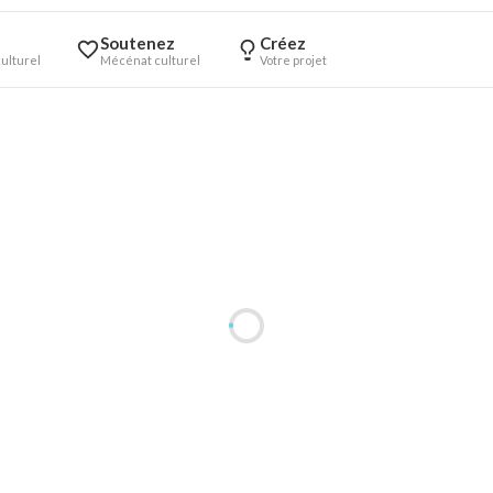
Soutenez
Créez
ulturel
Mécénat culturel
Votre projet