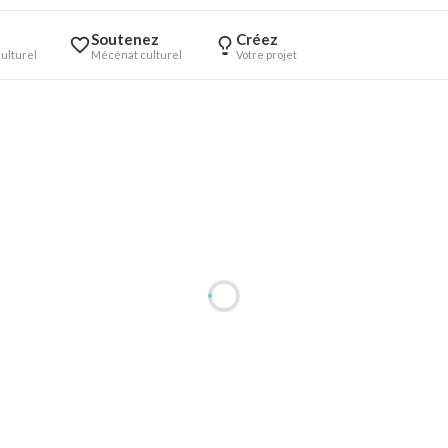
Soutenez
Créez
ulturel
Mécénat culturel
Votre projet