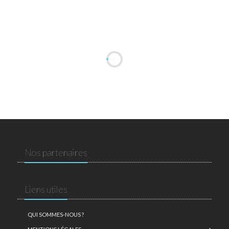
Nos partenaires
Liens utiles
QUI SOMMES-NOUS ?