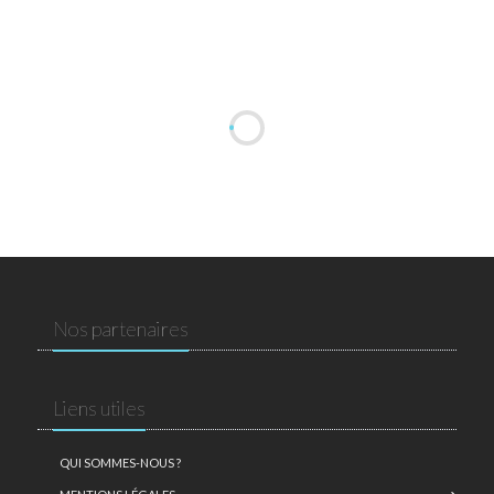
Nos partenaires
Liens utiles
QUI SOMMES-NOUS ?