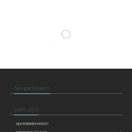
Nos partenaires
Liens utiles
QUI SOMMES-NOUS ?