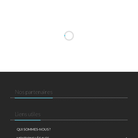
Nos partenaires
Liens utiles
QUI SOMMES-NOUS ?