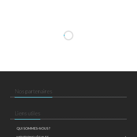
Nos partenaires
Liens utiles
QUI SOMMES-NOUS ?