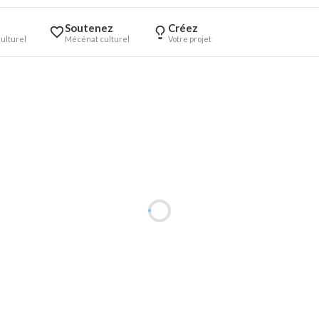
Soutenez
Créez
ulturel
Mécénat culturel
Votre projet