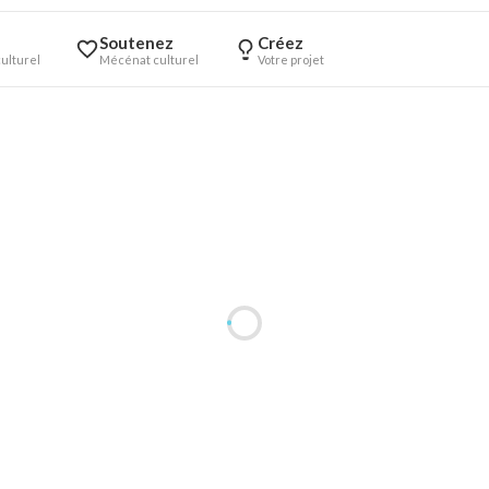
Soutenez
Créez
ulturel
Mécénat culturel
Votre projet