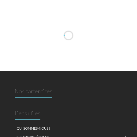
Nos partenaires
Liens utiles
QUI SOMMES-NOUS ?