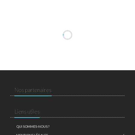
Nos partenaires
Liens utiles
QUI SOMMES-NOUS ?