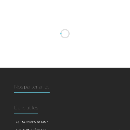
Nos partenaires
Liens utiles
QUI SOMMES-NOUS ?