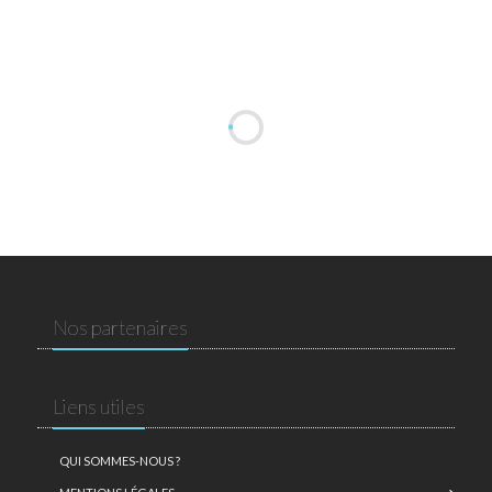
Nos partenaires
Liens utiles
QUI SOMMES-NOUS ?