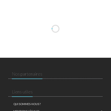
Nos partenaires
Liens utiles
QUI SOMMES-NOUS ?