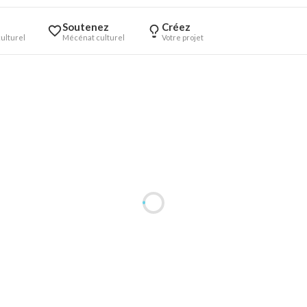
Soutenez
Créez
ulturel
Mécénat culturel
Votre projet