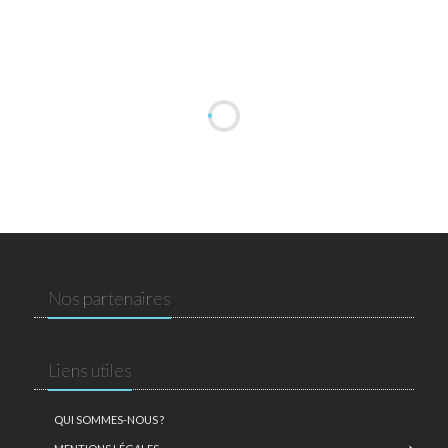
Nos partenaires
Liens utiles
QUI SOMMES-NOUS ?