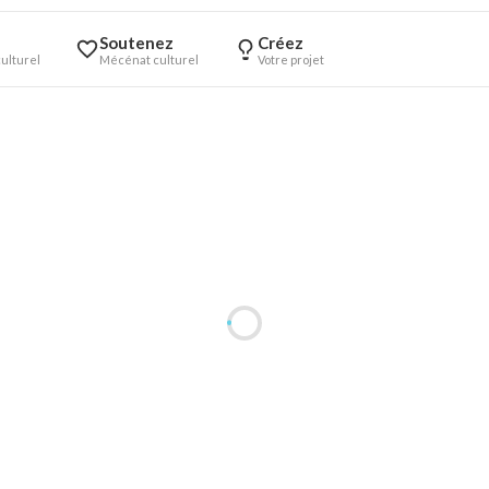
Soutenez
Créez
ulturel
Mécénat culturel
Votre projet