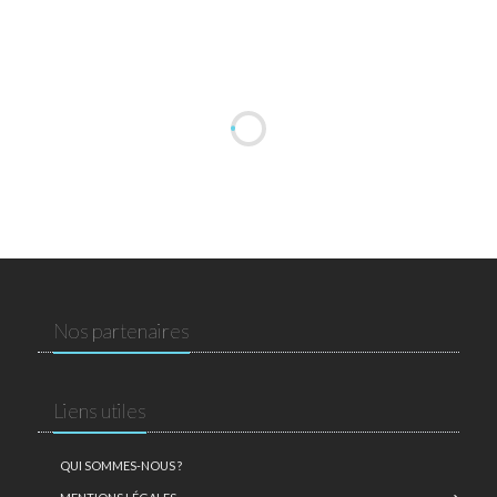
Nos partenaires
Liens utiles
QUI SOMMES-NOUS ?