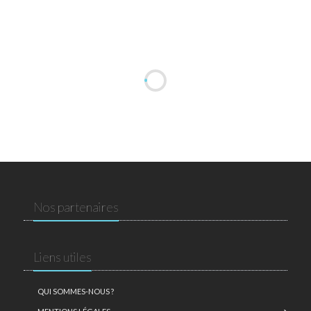
Nos partenaires
Liens utiles
QUI SOMMES-NOUS ?