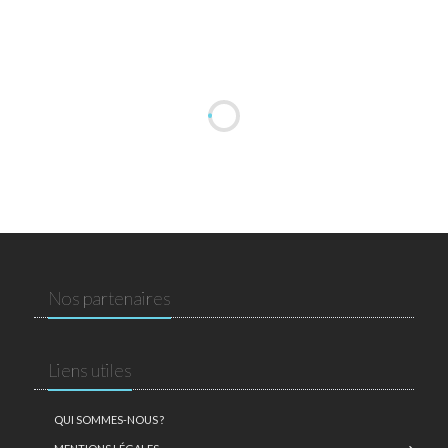
Nos partenaires
Liens utiles
QUI SOMMES-NOUS ?