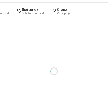
Soutenez
Créez
ulturel
Mécénat culturel
Votre projet