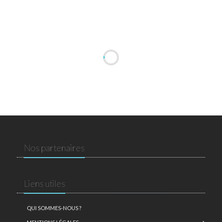
Nos partenaires
Liens utiles
QUI SOMMES-NOUS ?