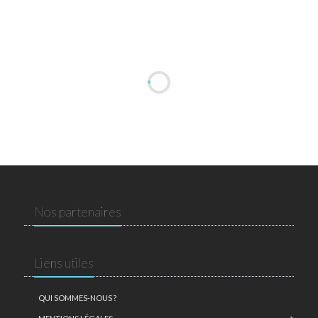
Nos partenaires
Liens utiles
QUI SOMMES-NOUS ?