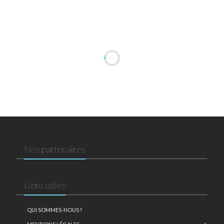
Nos partenaires
Liens utiles
QUI SOMMES-NOUS ?