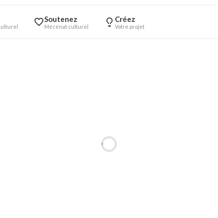
Soutenez
Créez
ulturel
Mécénat culturel
Votre projet