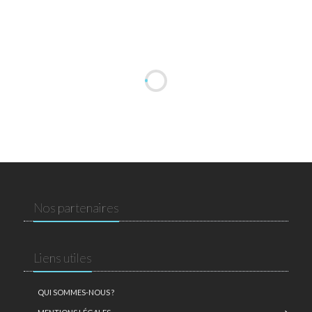
Nos partenaires
Liens utiles
QUI SOMMES-NOUS ?