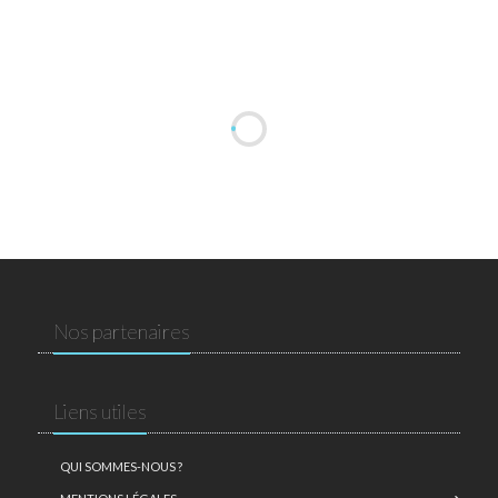
Nos partenaires
Liens utiles
QUI SOMMES-NOUS ?