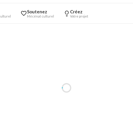
Soutenez
Créez
ulturel
Mécénat culturel
Votre projet