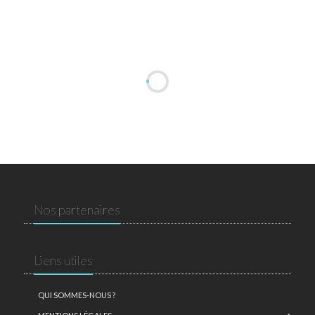
Nos partenaires
Liens utiles
QUI SOMMES-NOUS ?