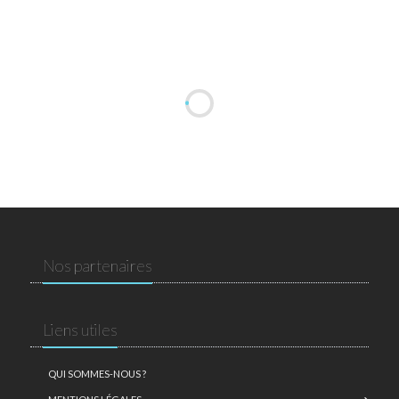
Nos partenaires
Liens utiles
QUI SOMMES-NOUS ?