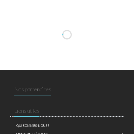
Nos partenaires
Liens utiles
QUI SOMMES-NOUS ?