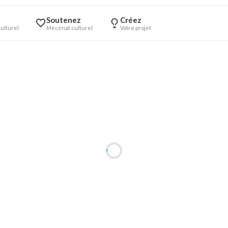
Soutenez
Créez
ulturel
Mécénat culturel
Votre projet