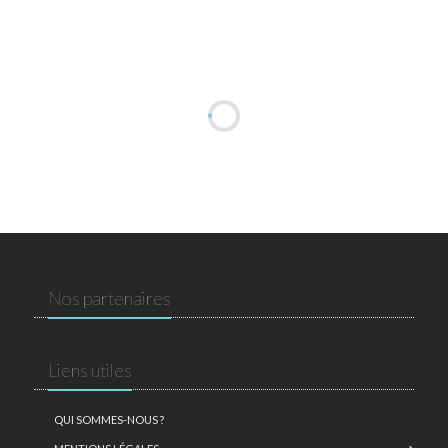
Nos partenaires
Liens utiles
QUI SOMMES-NOUS ?