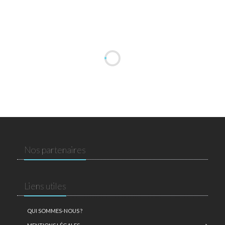
Nos partenaires
Liens utiles
QUI SOMMES-NOUS ?