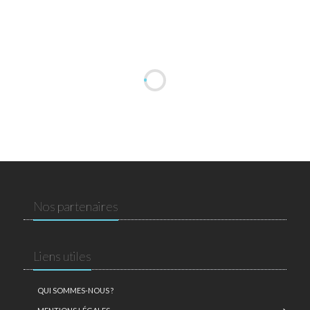
Nos partenaires
Liens utiles
QUI SOMMES-NOUS ?