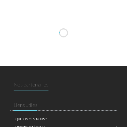
Nos partenaires
Liens utiles
QUI SOMMES-NOUS ?