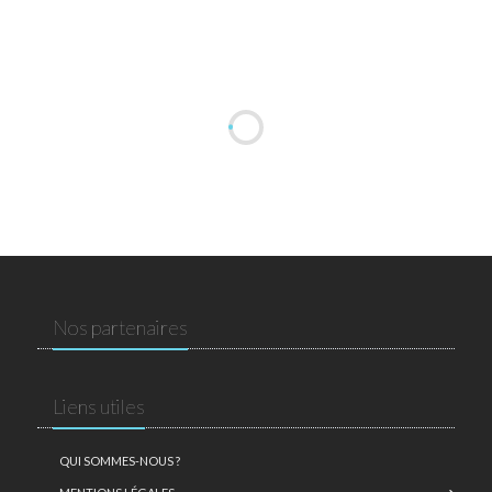
Nos partenaires
Liens utiles
QUI SOMMES-NOUS ?