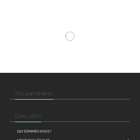
Nos partenaires
Liens utiles
QUI SOMMES-NOUS ?