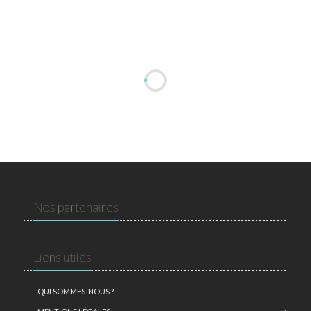
Nos partenaires
Liens utiles
QUI SOMMES-NOUS ?