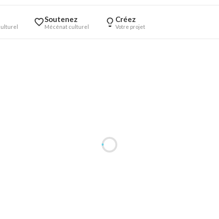
Soutenez
Créez
ulturel
Mécénat culturel
Votre projet