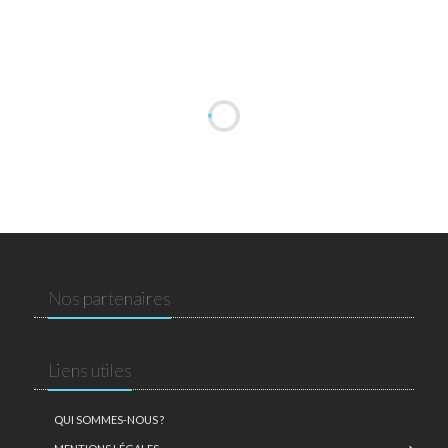
Nos partenaires
Liens utiles
QUI SOMMES-NOUS ?