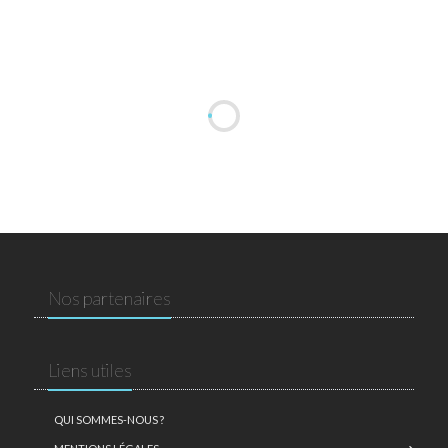
Nos partenaires
Liens utiles
QUI SOMMES-NOUS ?