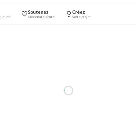
Soutenez
Créez
ulturel
Mécénat culturel
Votre projet