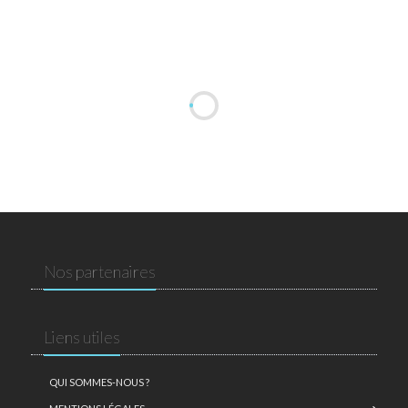
Nos partenaires
Liens utiles
QUI SOMMES-NOUS ?