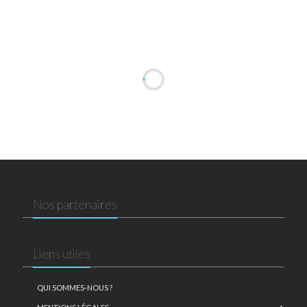
Nos partenaires
Liens utiles
QUI SOMMES-NOUS ?