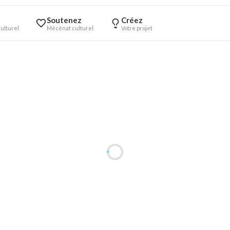
Soutenez
Créez
ulturel
Mécénat culturel
Votre projet